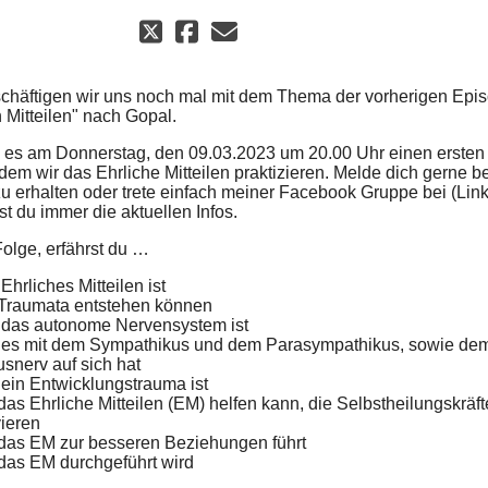
chäftigen wir uns noch mal mit dem Thema der vorherigen Epi
 Mitteilen" nach Gopal.
 es am Donnerstag, den 09.03.2023 um 20.00 Uhr einen ersten
dem wir das Ehrliche Mitteilen praktizieren. Melde dich gerne be
zu erhalten oder trete einfach meiner Facebook Gruppe bei (Link
tst du immer die aktuellen Infos.
Folge, erfährst du …
Ehrliches Mitteilen ist
Traumata entstehen können
das autonome Nervensystem ist
 es mit dem Sympathikus und dem Parasympathikus, sowie de
snerv auf sich hat
ein Entwicklungstrauma ist
das Ehrliche Mitteilen (EM) helfen kann, die Selbstheilungskräft
vieren
das EM zur besseren Beziehungen führt
das EM durchgeführt wird