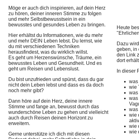
Möge er auch dich inspirieren, auf dein Herz
zu hören, deiner inneren Stimme zu folgen
und mehr Selbstbewusstsein in ein
bewusstes und gesundes Leben zu bringen.
Heute bes
"Ehrlichen
Hier erhältst du Informationen, wie du mehr
und mehr DEIN Leben lebst. Du lernst, wie
Dazu wird
du mit verschiedenen Techniken
geben, in 
herausfindest, was du wirklich willst.
den Link 
Es geht um Herzenswünsche, Träume, ein
dort erhäl
bewusstes Leben und Gesundheit. Und es
geht um Reisen und Lebenslust.
In dieser 
Du bist unzufrieden und spürst, dass du gar
was 
nicht dein Leben lebst und dass es da doch
wie 
noch mehr gibt?
was 
was
Dann höre auf dein Herz, deine innere
Vagu
Stimme und fange an, bewusst durch das
was 
wunderschöne Leben zu gehen und vielleicht
wie 
auch durch Reisen deinen Horizont zu
akti
erweitern.
wie 
wie 
Gerne unterstütze ich dich mit diesen