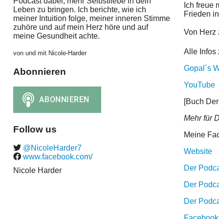
Podcast dabei, mehr Selbstliebe in dein
Ich freue 
Leben zu bringen. Ich berichte, wie ich
Frieden in
meiner Intuition folge, meiner inneren Stimme
zuhöre und auf mein Herz höre und auf
Von Herz 
meine Gesundheit achte.
Alle Infos
von und mit Nicole-Harder
Gopal´s W
Abonnieren
YouTube
[Buch Der
Mehr für D
Follow us
Meine Fa
@NicoleHarder7
Website
www.facebook.com/
Der Podca
Nicole Harder
Der Podca
Der Podcas
Facebook