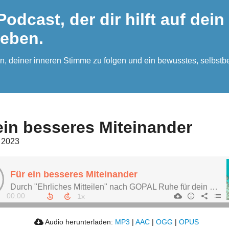
odcast, der dir hilft auf dein
leben.
hören, deiner inneren Stimme zu folgen und ein bewusstes, sel
ein besseres Miteinander
 2023
Für ein besseres Miteinander
Durch "Ehrliches Mitteilen" nach GOPAL Ruhe für dein Nervensystem
00:00
Audio herunterladen:
MP3
|
AAC
|
OGG
|
OPUS