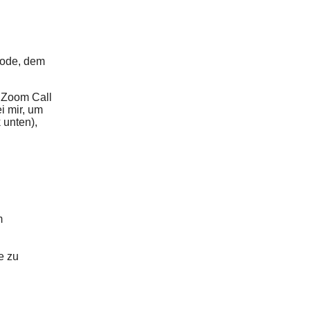
sode, dem
 Zoom Call
i mir, um
 unten),
m
e zu