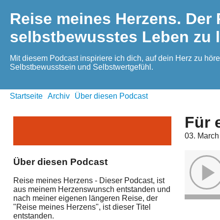
Reise meines Herzens. Der P
selbstbewusstes Leben zu 
Mit diesem Podcast inspiriere ich dich, auf dein Herz zu 
Selbstbewusstsein und Selbstwertgefühl.
Startseite
Archiv
Über diesen Podcast
Für 
03. March
Über diesen Podcast
Reise meines Herzens - Dieser Podcast, ist
aus meinem Herzenswunsch entstanden und
nach meiner eigenen längeren Reise, der
"Reise meines Herzens", ist dieser Titel
entstanden.