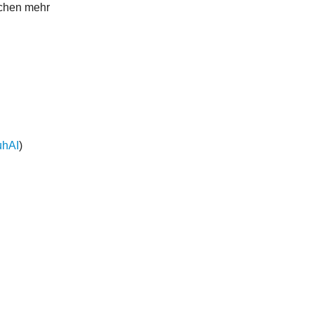
sschen mehr
uhAI
)