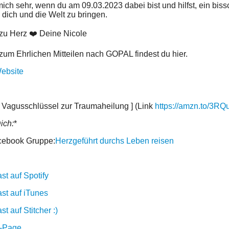
mich sehr, wenn du am 09.03.2023 dabei bist und hilfst, ein bi
 dich und die Welt zu bringen.
zu Herz ❤️ Deine Nicole
 zum Ehrlichen Mitteilen nach GOPAL findest du hier.
ebsite
 Vagusschlüssel zur Traumaheilung ] (Link
https://amzn.to/3RQ
ich:
*
cebook Gruppe:
Herzgeführt durchs Leben reisen
st auf Spotify
st auf iTunes
t auf Stitcher :)
-Page